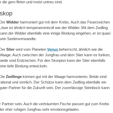
die gern flirten und meist untreu sind.
oskop
Der
Widder
harmoniert gut mit dem Krebs. Auch das Feuerzeichen
Löwe ist ähnlich temperamentvoll wie der Widder. Mit dem Zwilling
kann der Widder ebenfalls eine innige Bindung eingehen, er ist quasi
sein Seelenverwandte.
Der
Stier
wird vom Planeten
Venus
beherrscht, ähnlich wie die
Waage. Auch zwischen der Jungfrau und dem Stier kann es funken,
beide sind Erdzeichen. Für den Skorpion kann der Stier ebenfalls
eine tiefe Bindung entwickeln.
Die
Zwillinge
können gut mit der Waage harmonieren. Beide sind
rational und sinnlich. Der Schütze kann dem Zwilling ebenfalls ein
guter Partner für die Zukunft sein. Der zuverlässige Steinbock kann
r Partner sein. Auch die verträumten Fische passen gut zum Krebs
der eher ruhigen Jungfrau sehr emotionsgeladen.