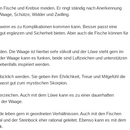
blen Fische und Krebse meiden. Er ringt ständig nach Anerkennung
 Waage, Schütze, Widder und Zwilling.
ch wenn es zu Komplikationen kommen kann. Besser passt eine
 gut ergänzen und Sicherheit bieten. Aber auch die Fische können für
en. Die Waage ist hierbei sehr stilvoll und der Löwe steht gern im
r Waage kann es funken, beide sind Luftzeichen und unterstützen
benfalls inspiriert werden.
cklich werden. Sie geben ihm Ehrlichkeit, Treue und Mitgefühl die
 passt gut zum mystischen Skorpion.
erzeichen. Auch mit dem Löwe kann es zu einer dauerhaften
t der Waage.
ide leben gern in geordneten Verhältnissen. Auch mit den Fischen
al und der Steinbock eher rational geleitet. Ebenso kann es mit dem
k.