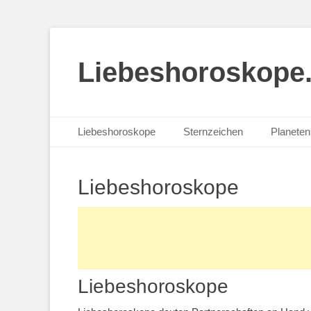
Liebeshoroskope
Primäres Menü
Zum
Liebeshoroskope
Sternzeichen
Planeten 
Inhalt
springen
Liebeshoroskope
Liebeshoroskope