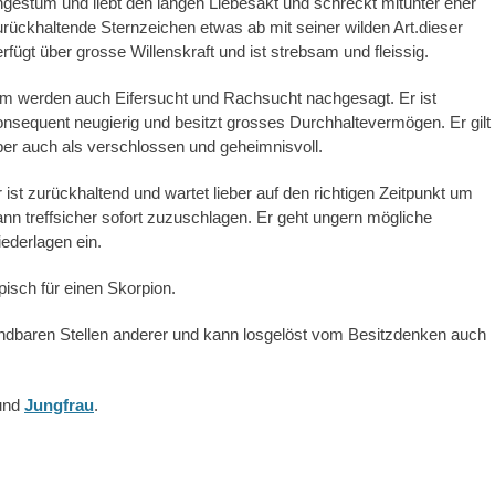
gestüm und liebt den langen Liebesakt und schreckt mitunter eher
rückhaltende Sternzeichen etwas ab mit seiner wilden Art.dieser
rfügt über grosse Willenskraft und ist strebsam und fleissig.
hm werden auch Eifersucht und Rachsucht nachgesagt. Er ist
nsequent neugierig und besitzt grosses Durchhaltevermögen. Er gilt
ber auch als verschlossen und geheimnisvoll.
 ist zurückhaltend und wartet lieber auf den richtigen Zeitpunkt um
nn treffsicher sofort zuzuschlagen. Er geht ungern mögliche
ederlagen ein.
pisch für einen Skorpion.
undbaren Stellen anderer und kann losgelöst vom Besitzdenken auch
und
Jungfrau
.