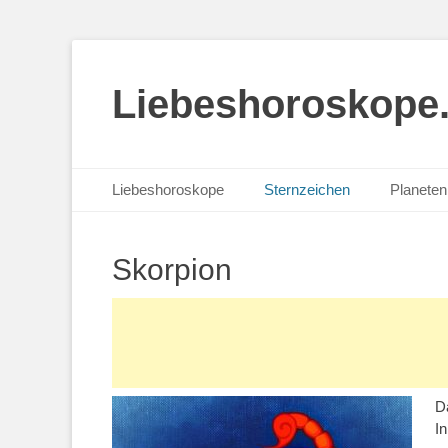
Liebeshoroskope
Primäres Menü
Zum
Liebeshoroskope
Sternzeichen
Planeten 
Inhalt
springen
Skorpion
D
In