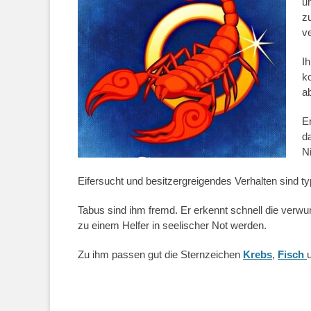
un
zu
ve
I
ko
a
Er
da
Ni
Eifersucht und besitzergreigendes Verhalten sind ty
Tabus sind ihm fremd. Er erkennt schnell die verw
zu einem Helfer in seelischer Not werden.
Zu ihm passen gut die Sternzeichen
Krebs
,
Fisch