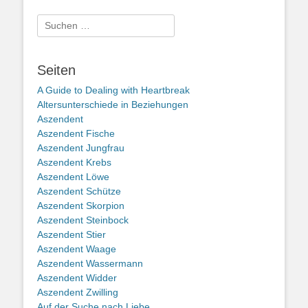
Suche
nach:
Seiten
A Guide to Dealing with Heartbreak
Altersunterschiede in Beziehungen
Aszendent
Aszendent Fische
Aszendent Jungfrau
Aszendent Krebs
Aszendent Löwe
Aszendent Schütze
Aszendent Skorpion
Aszendent Steinbock
Aszendent Stier
Aszendent Waage
Aszendent Wassermann
Aszendent Widder
Aszendent Zwilling
Auf der Suche nach Liebe