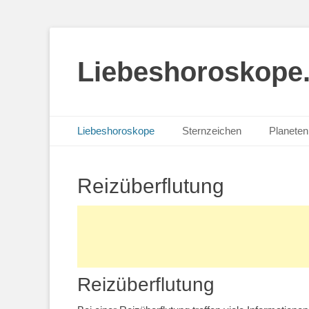
Liebeshoroskope
Primäres Menü
Zum
Liebeshoroskope
Sternzeichen
Planeten 
Inhalt
springen
Reizüberflutung
Reizüberflutung