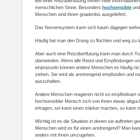
Bei einer Reizüberflutung treffen viele Informationen
menschlichen Sinne. Besonders
hochsensible
und
Menschen sind ihnen gnadenlos ausgeliefert.
Das Nervensystem kann sich kaum dagegen wehre
Häufig hat man den Drang zu flüchten und weg zu l
Aber auch eine Reizüberflutung kann man durch Tra
überwinden. Wenn alle Reize und Empfindungen unge
einprasseln können andere Menschen es häufig nich
ziehen. Sie wird als anstrengend empfunden und n
auszuhalten.
Andere Menschen reagieren nicht so empfindsam so
hochsensibler Mensch sich von ihnen etwas abgucke
ertragen, sei kann einen stärker machen, so kann ma
Wichtig ist es die Situation in denen sie auftreten
Menschen wird es für einen anstrengend? Man kann 
anders mit ihnen umzugehen.