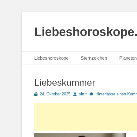
Liebeshoroskope
Primäres Menü
Zum
Liebeshoroskope
Sternzeichen
Planeten 
Inhalt
springen
Liebeskummer
Posted
Autor
24. Oktober 2025
sirtir
Hinterlasse einen Kom
on