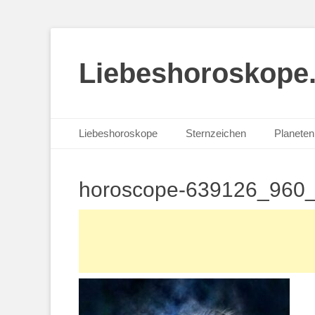
Liebeshoroskope
Primäres Menü
Zum
Liebeshoroskope
Sternzeichen
Planeten 
Inhalt
springen
horoscope-639126_960