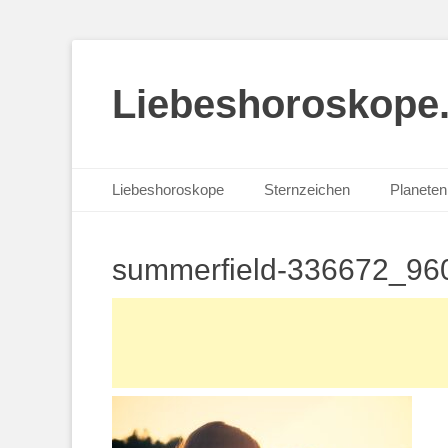
Liebeshoroskope
Primäres Menü
Zum
Liebeshoroskope
Sternzeichen
Planeten 
Inhalt
springen
summerfield-336672_96